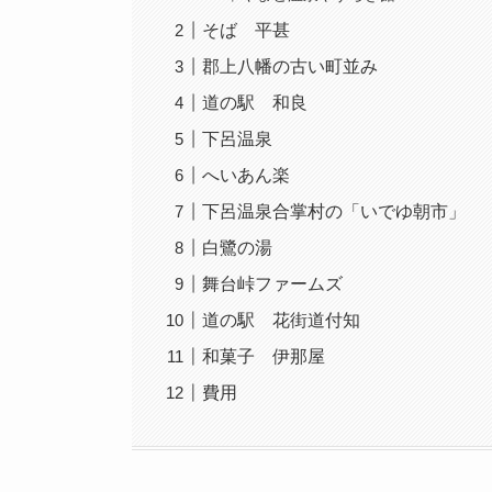
そば 平甚
郡上八幡の古い町並み
道の駅 和良
下呂温泉
へいあん楽
下呂温泉合掌村の「いでゆ朝市」
白鷺の湯
舞台峠ファームズ
道の駅 花街道付知
和菓子 伊那屋
費用