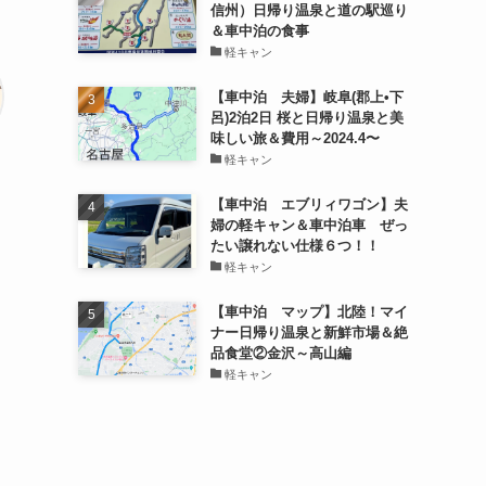
信州）日帰り温泉と道の駅巡り
＆車中泊の食事
軽キャン
【車中泊 夫婦】岐阜(郡上•下
呂)2泊2日 桜と日帰り温泉と美
味しい旅＆費用～2024.4〜
軽キャン
【車中泊 エブリィワゴン】夫
婦の軽キャン＆車中泊車 ぜっ
たい譲れない仕様６つ！！
軽キャン
【車中泊 マップ】北陸！マイ
ナー日帰り温泉と新鮮市場＆絶
品食堂②金沢～高山編
軽キャン