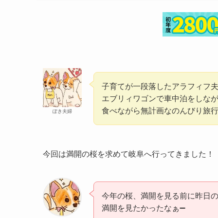
子育てが一段落したアラフィフ
エブリィワゴンで車中泊をしな
食べながら無計画なのんびり旅
ぽき夫婦
今回は
満開の桜を求めて岐阜へ行ってきました！
今年の桜、満開を見る前に昨日
満開を見たかったなぁ➖