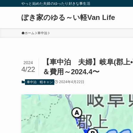
やっと始めた夫婦のゆったり好きな事生活
ぽき家のゆる～い軽Van Life
ホーム
車中泊
【車中泊 夫婦】岐阜(郡上•
2024
4/22
＆費用～2024.4〜
2024年4月22日
車中泊
軽キャン