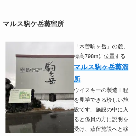
マルス駒ケ岳蒸留所
「木曽駒ヶ岳」の麓、
標高798mに位置する
マルス駒ヶ岳蒸溜
所
。
ウイスキーの製造工程
を見学できる珍しい施
設です。施設の中に入
ると係員の方に説明を
受け、蒸留施設へと移