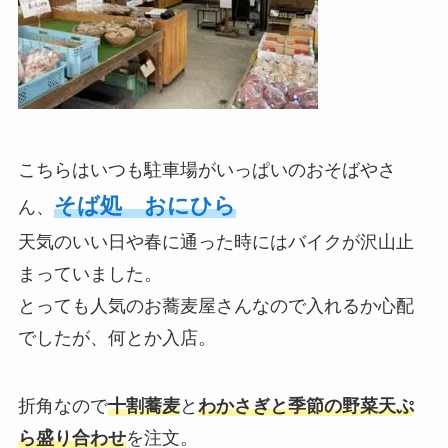
こちらはいつも駐車場がいっぱいのおそばやさ
そば処 おにひら
ん、
天気のいい日や春に通った時にはバイクが沢山止
まっていました。
とっても人気のお蕎麦屋さんなので入れるか心配
でしたが、何とか入店。
折角なので
十割蕎麦
と
わかさぎと季節の野菜天ぷ
ら盛り合わせ
を注文。