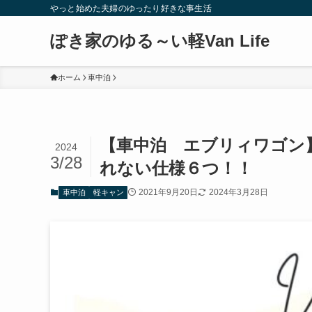
やっと始めた夫婦のゆったり好きな事生活
ぽき家のゆる～い軽Van Life
ホーム
車中泊
【車中泊 エブリィワゴン
2024
3/28
れない仕様６つ！！
2021年9月20日
2024年3月28日
車中泊
軽キャン